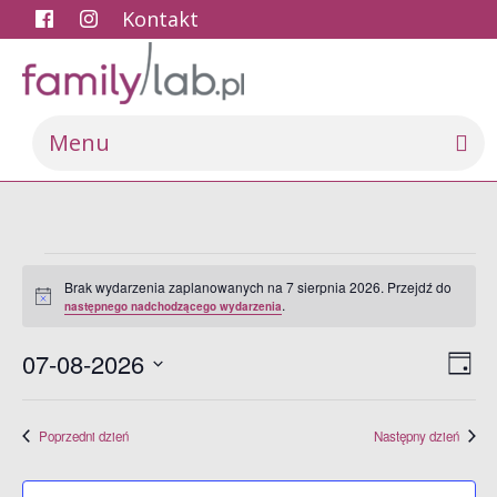
Kontakt
Menu
Wydarzenia
Brak wydarzenia zaplanowanych na 7 sierpnia 2026. Przejdź do
for
Powiadomienie
.
następnego nadchodzącego wydarzenia
7
Naw
Wyd
sierpnia
07-08-2026
Dzień
Wid
Wi
2026
Wybierz
naw
datę.
Poprzedni dzień
Następny dzień