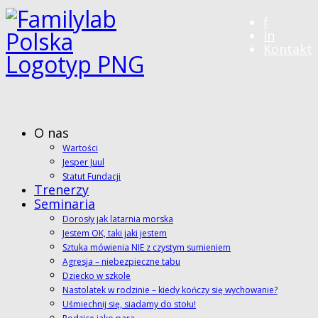
f
in
Kontakt
O nas
Wartości
Jesper Juul
Statut Fundacji
Trenerzy
Seminaria
Dorosły jak latarnia morska
Jestem OK, taki jaki jestem
Sztuka mówienia NIE z czystym sumieniem
Agresja – niebezpieczne tabu
Dziecko w szkole
Nastolatek w rodzinie – kiedy kończy się wychowanie?
Uśmiechnij się, siadamy do stołu!