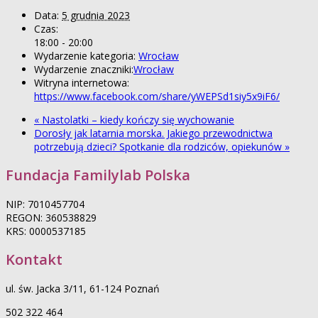
Data:
5 grudnia 2023
Czas:
18:00 - 20:00
Wydarzenie kategoria:
Wrocław
Wydarzenie znaczniki:
Wrocław
Witryna internetowa:
https://www.facebook.com/share/yWEPSd1siy5x9iF6/
«
Nastolatki – kiedy kończy się wychowanie
Dorosły jak latarnia morska. Jakiego przewodnictwa
potrzebują dzieci? Spotkanie dla rodziców, opiekunów
»
Fundacja Familylab Polska
NIP: 7010457704
REGON: 360538829
KRS: 0000537185
Kontakt
ul. św. Jacka 3/11, 61-124 Poznań
502 322 464