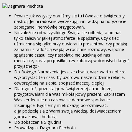
Pewnie już wszyscy otarliśmy się tu i ówdzie o świąteczny
nastrój. Jedni radośnie wyczekują, inni widzą na horyzoncie
zabieganie i nerwówkę przygotowań.
Niezależnie od wszystkiego Święta się odbędą, a od nas
tylko zależy w jakiej atmosferze je spędzimy. Czy dzieci
uśmiechną się tylko przy otwieraniu prezentów, czy podążą
za nami i z radością wejdą w rodzinne rozmowy, wspólne
spędzanie czasu, czy nastolatki nie uciekną od nas
mentalnie, zaraz po posiłku, czy zobaczą w dorosłych kogoś
przyjaznego?
Do Bożego Narodzenia jeszcze chwila, więc warto dobrze
wykorzystać ten czas by uzdrowić nasze rodzinne relacje,
otworzyć się na siebie, spojrzeć inaczej, cieplej.
Dlatego też, pozostając w świątecznej atmosferze,
przygotowałam dla Was mikołajkowy prezent. Zapraszam
Was serdecznie na całkowicie darmowe spotkanie
Inspirujące. Będziemy mieli okazję porozmawiać,
a ja podzielę się z Wami swoją wiedzą, doświadczeniem,
gorąca kawą i herbatą.
Do zobaczenia 5 grudnia.
Prowadząca: Dagmara Piechota.