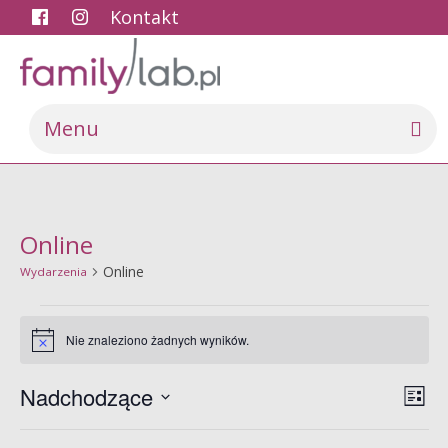
Kontakt
Menu
Online
Online
Wydarzenia
Wydarzenia
Nie znaleziono żadnych wyników.
Powiadomienie
Naw
Wyd
Nadchodzące
Lista
Wid
Wi
Wybierz
naw
datę.