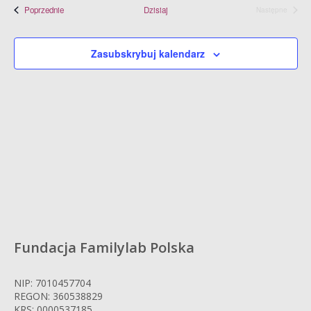
Wydarzenia
Poprzednie
Dzisiaj
Następne
Wydarzenia
Zasubskrybuj kalendarz
Fundacja Familylab Polska
NIP: 7010457704
REGON: 360538829
KRS: 0000537185