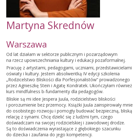
Martyna Skrednów
Warszawa
Od lat działam w sektorze publicznym i pozarządowym
na rzecz upowszechniania kultury i edukacji pozaformalnej.
Pracuję z artystami, pedagogami, uczniami, przedstawicielami
oświaty i kultury. Jestem absolwentką IV edycji szkolenia
„Rodzicelstwo Bliskości dla Porfesjonalistów” prowadzonego
przez Agnieszkę Stein i Agatę Kondratek. Ukończyłam również
kurs mindfulness b-fundamenty dla pedagogów.
Bliskie są mi idee Jespera Juula, rodzicielstwo bliskości
i porozumienie bez przemocy. Książki Juula zainspirowały mnie
do osobistego rozwoju i pomogły budować bezpieczną, bliską
relację z synami. Chcę dzielić się z ludźmi tym, czego
doświadczam na swojej rodzicielskiej i zawodowej drodze.
Są to doświadczenia wyrastające z głębokiego szacunku
do dziecka i zaufania do jego kompetencji.