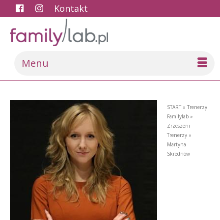
Kontakt
Menu
START
»
Trenerzy
Familylab
»
Zrzeszeni
Trenerzy
»
Martyna
Skrednów