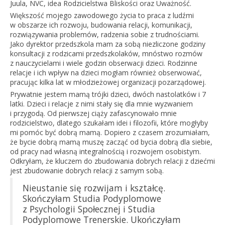
Juula, NVC, idea Rodzicielstwa Bliskości oraz Uważność.
Większość mojego zawodowego życia to praca z ludźmi
w obszarze ich rozwoju, budowania relacji, komunikacji,
rozwiązywania problemów, radzenia sobie z trudnościami.
Jako dyrektor przedszkola mam za sobą niezliczone godziny
konsultacji z rodzicami przedszkolaków, mnóstwo rozmów
z nauczycielami i wiele godzin obserwacji dzieci. Rodzinne
relacje i ich wpływ na dzieci mogłam również obserwować,
pracując kilka lat w młodzieżowej organizacji pozarządowej.
Prywatnie jestem mamą trójki dzieci, dwóch nastolatków i 7
latki. Dzieci i relacje z nimi stały się dla mnie wyzwaniem
i przygodą. Od pierwszej ciąży zafascynowało mnie
rodzicielstwo, dlatego szukałam idei i filozofii, które mogłyby
mi pomóc być dobrą mamą. Dopiero z czasem zrozumiałam,
że bycie dobrą mamą muszę zacząć od bycia dobrą dla siebie,
od pracy nad własną integralnością i rozwojem osobistym.
Odkryłam, że kluczem do zbudowania dobrych relacji z dziećmi
jest zbudowanie dobrych relacji z samym sobą.
Nieustanie się rozwijam i kształcę.
Skończyłam Studia Podyplomowe
z Psychologii Społecznej i Studia
Podyplomowe Trenerskie. Ukończyłam