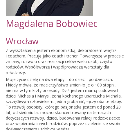
Magdalena Bobowiec
Wrocław
Z wykształcenia jestem ekonomistką, dekoratorem wnętrz
i coachem. Pracuję jako coach i trener. Towarzyszę w procesie
zmiany, rozwoju oraz realizacji celów wielu osób, często
rodziców. Współtworzę i współprowadzę warsztaty dla
młodzieży.
Moje życie dzielę na dwa etapy – do dzieci i po dzieciach.
I kiedy mówię, że macierzyństwo zmieniło je o 180 stopni,
nie ma w tym krzty przesady. Dziś jestem mamą cudownych
dzieci Michasia i Marysi, żoną kochanego uparciucha Michała,
szczęśliwym człowiekiem. Jedna gruba nić, łączy oba te etapy.
To rozwój osobisty, którego pasjonatką jestem od ponad 20
lat, od siedmiu lat mocno skoncentrowany na tematach
dotyczących rozwoju dzieci, budowania relacji rodzic-dziecko
oraz wspierania innych rodziców, poprzez dzielenie się swoim
doświadczeniem i zdobytą wiedzą.