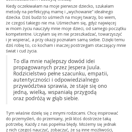
Kiedy oczekiwałam na moje pierwsze dziecko, szukałam
metody na perfekcyjną mamę i „wychowanie” idealnego
dziecka. Dziś budzi to uśmiech na mojej twarzy, bo wiem,
że czegoś takiego nie ma. Uśmiecham się, gdyż najwięcej
w moim życiu nauczyły mnie moje dzieci, od samego początku
kompetentne. Uczyłam się im nie przeszkadzać, towarzyszyć
i je wspierać, a przy okazji poznałam samą siebie. Dzięki temu
dziś robię to, co kocham i inaczej postrzegam otaczający mnie
świat i cud życia.
To dla mnie najlepszy dowód idei
propagowanych przez Jespera Juula.
Rodzicielstwo pełne szacunku, empatii,
autentyczności i odpowiedzialnego
przywództwa sprawia, że staje się ono
jedną, wielką, wspaniałą przygodą
oraz podróżą w głąb siebie.
Tym właśnie dzielę się z innymi rodzicami. Chcę inspirować
do przemyśleń, do przemiany, jeśli ktoś dostrzeże taką
potrzebę. Każdy z nas popełnia błędy. Możemy się jednak
z nich czegoś nauczyć, zobaczyć, że są inne możliwości,