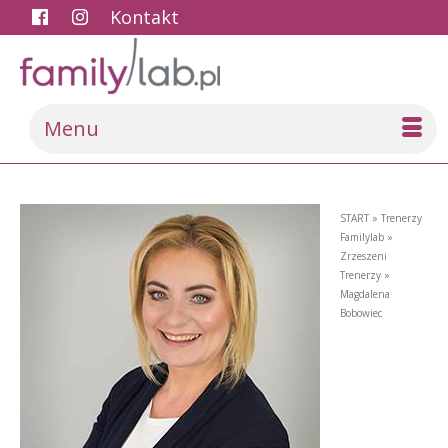
Kontakt
Menu
START
»
Trenerzy
Familylab
»
Zrzeszeni
Trenerzy
»
Magdalena
Bobowiec