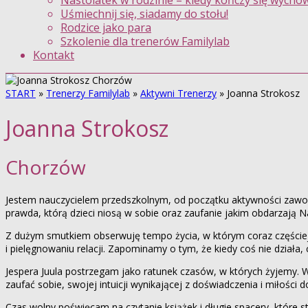
Nastolatek w rodzinie – kiedy kończy się wycho
Uśmiechnij się, siadamy do stołu!
Rodzice jako para
Szkolenie dla trenerów Familylab
Kontakt
START
»
Trenerzy Familylab
»
Aktywni Trenerzy
»
Joanna Strokosz
Joanna Strokosz
Chorzów
Jestem nauczycielem przedszkolnym, od początku aktywności zawodo
prawda, którą dzieci niosą w sobie oraz zaufanie jakim obdarzają N
Z dużym smutkiem obserwuję tempo życia, w którym coraz częściej 
i pielęgnowaniu relacji. Zapominamy o tym, że kiedy coś nie działa
Jespera Juula postrzegam jako ratunek czasów, w których żyjemy. 
zaufać sobie, swojej intuicji wynikającej z doświadczenia i miłości
Czas wolny poświęcam na czytanie książek i długie spacery, które stw