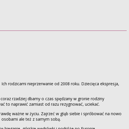
Ich rodzicami nieprzerwanie od 2008 roku. Dziecięca ekspresja,
coraz rzadziej dbamy o czas spędzany w gronie rodziny
ować to naprawić zamiast od razu rezygnować, uciekać.
rawdę ważne w życiu. Zajrzeć w głąb siebie i spróbować na nowo
Nam osobami ale też z samym sobą.
bię bieganie, górskie wędrówki i podróże po Europie.