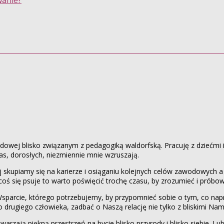
wanie?
wej blisko związanym z pedagogiką waldorfską. Pracuję z dziećmi i 
as, dorosłych, niezmiennie mnie wzruszają.
skupiamy się na karierze i osiąganiu kolejnych celów zawodowych a 
, coś się psuje to warto poświęcić trochę czasu, by zrozumieć i prób
Wsparcie, którego potrzebujemy, by przypomnieć sobie o tym, co nap
 do drugiego człowieka, zadbać o Naszą relację nie tylko z bliskimi 
arzają piękną przestrzeń na bycie blisko przyrody i blisko siebie. Lu