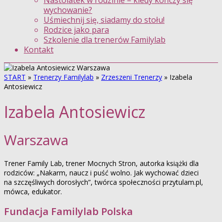
Nastolatek w rodzinie – kiedy kończy się
wychowanie?
Uśmiechnij się, siadamy do stołu!
Rodzice jako para
Szkolenie dla trenerów Familylab
Kontakt
START
»
Trenerzy Familylab
»
Zrzeszeni Trenerzy
»
Izabela
Antosiewicz
Izabela Antosiewicz
Warszawa
Trener Family Lab, trener Mocnych Stron, autorka książki dla
rodziców: „Nakarm, naucz i puść wolno. Jak wychować dzieci
na szczęśliwych dorosłych”, twórca społeczności przytulam.pl,
mówca, edukator.
Fundacja Familylab Polska