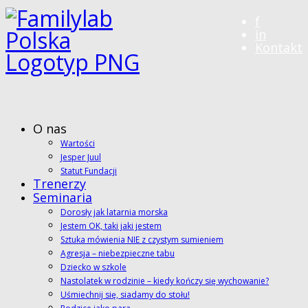
f
in
Kontakt
O nas
Wartości
Jesper Juul
Statut Fundacji
Trenerzy
Seminaria
Dorosły jak latarnia morska
Jestem OK, taki jaki jestem
Sztuka mówienia NIE z czystym sumieniem
Agresja – niebezpieczne tabu
Dziecko w szkole
Nastolatek w rodzinie – kiedy kończy się wychowanie?
Uśmiechnij się, siadamy do stołu!