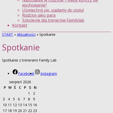
Nastolatek w rodzinie – kiedy kończy się
wychowanie?
Uśmiechnij się, siadamy do stołu!
Rodzice jako para
Szkolenie dla trenerów Familylab
Kontakt
START
»
Aktualności
»
Spotkanie
Spotkanie
Spotkanie z trenerami Family Lab
Facebook
Instagram
sierpień 2026
P
W
Ś
C
P
S
N
1
2
3
4
5
6
7
8
9
10
11
12
13
14
15
16
17
18
19
20
21
22
23