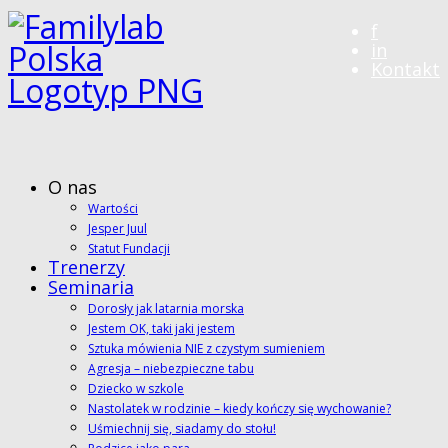
f
in
Kontakt
O nas
Wartości
Jesper Juul
Statut Fundacji
Trenerzy
Seminaria
Dorosły jak latarnia morska
Jestem OK, taki jaki jestem
Sztuka mówienia NIE z czystym sumieniem
Agresja – niebezpieczne tabu
Dziecko w szkole
Nastolatek w rodzinie – kiedy kończy się wychowanie?
Uśmiechnij się, siadamy do stołu!