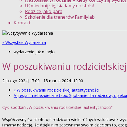
Nastolatek w rodzinie – kiedy kończy się wycho
Uśmiechnij się, siadamy do stołu!
Rodzice jako para
Szkolenie dla trenerów Familylab
Kontakt
« Wszystkie Wydarzenia
wydarzenie już minęło.
W poszukiwaniu rodzicielskiej
2 lutego 2024|17:00
-
15 marca 2024|19:00
«
W poszukiwaniu rodzicielskiej autentyczności
Agresja – niebezpieczne tabu. Spotkanie dla rodziców, opie
Cykl spotkań „W poszukiwaniu rodzicielskiej autentyczności”
Współczesny świat oferuje rodzicom wiele różnych wskazówek wych
i mamy nadzieję, że dzięki nim zapewnimy swoim dzieciom to, czeg