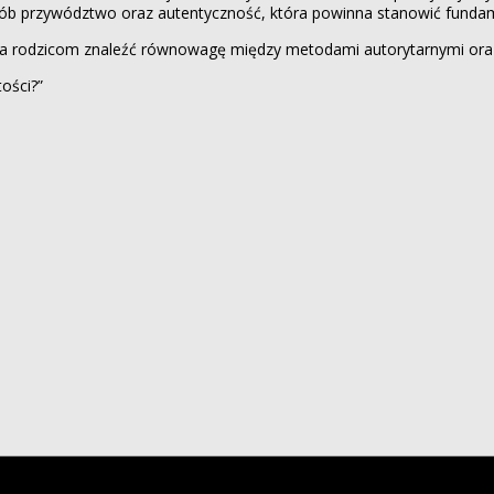
b przywództwo oraz autentyczność, która powinna stanowić fundament,
wala rodzicom znaleźć równowagę między metodami autorytarnymi or
ości?”