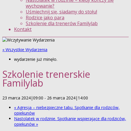
Nastolatek w rodzinie – kiedy kończy się
wychowanie?
Uśmiechnij się, siadamy do stołu!
Rodzice jako para
Szkolenie dla trenerów Familylab
Kontakt
« Wszystkie Wydarzenia
wydarzenie już minęło.
Szkolenie trenerskie
Familylab
23 marca 2024|09:00
-
26 marca 2024|14:00
«
Agresja – niebezpieczne tabu. Spotkanie dla rodziców,
opiekunów
Nastolatek w rodzinie. Spotkanie wspierające dla rodziców,
opiekunów
»