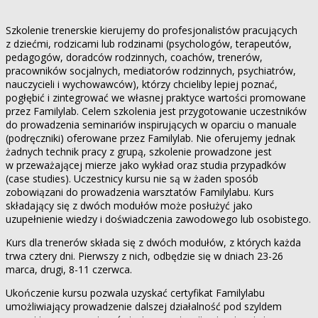
Szkolenie trenerskie kierujemy do profesjonalistów pracujących
z dziećmi, rodzicami lub rodzinami (psychologów, terapeutów,
pedagogów, doradców rodzinnych, coachów, trenerów,
pracowników socjalnych, mediatorów rodzinnych, psychiatrów,
nauczycieli i wychowawców), którzy chcieliby lepiej poznać,
pogłębić i zintegrować we własnej praktyce wartości promowane
przez Familylab. Celem szkolenia jest przygotowanie uczestników
do prowadzenia seminariów inspirujących w oparciu o manuale
(podręczniki) oferowane przez Familylab. Nie oferujemy jednak
żadnych technik pracy z grupą, szkolenie prowadzone jest
w przeważającej mierze jako wykład oraz studia przypadków
(case studies). Uczestnicy kursu nie są w żaden sposób
zobowiązani do prowadzenia warsztatów Familylabu. Kurs
składający się z dwóch modułów może posłużyć jako
uzupełnienie wiedzy i doświadczenia zawodowego lub osobistego.
Kurs dla trenerów składa się z dwóch modułów, z których każda
trwa cztery dni. Pierwszy z nich, odbędzie się w dniach 23-26
marca, drugi, 8-11 czerwca.
Ukończenie kursu pozwala uzyskać certyfikat Familylabu
umożliwiający prowadzenie dalszej działalność pod szyldem