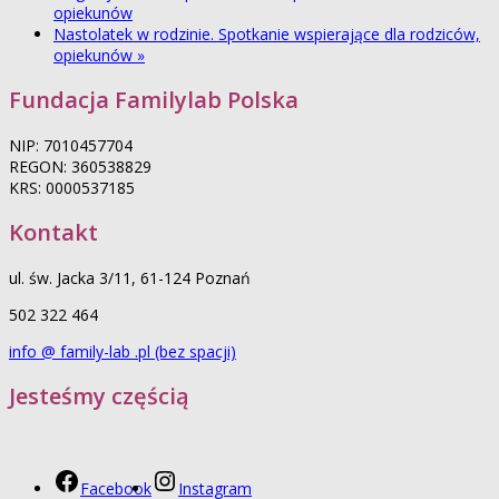
opiekunów
Nastolatek w rodzinie. Spotkanie wspierające dla rodziców,
opiekunów
»
Fundacja Familylab Polska
NIP: 7010457704
REGON: 360538829
KRS: 0000537185
Kontakt
ul. św. Jacka 3/11, 61-124 Poznań
502 322 464
info @ family-lab .pl (bez spacji)
Jesteśmy częścią
Facebook
Instagram