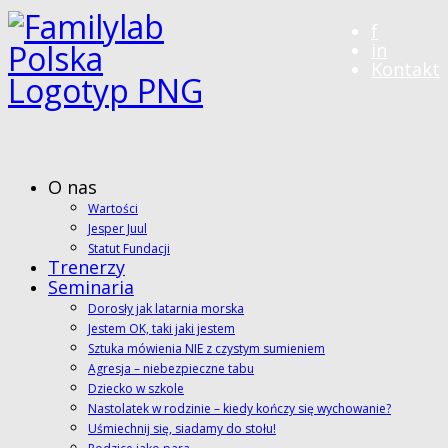
f
in
Kontakt
O nas
Wartości
Jesper Juul
Statut Fundacji
Trenerzy
Seminaria
Dorosły jak latarnia morska
Jestem OK, taki jaki jestem
Sztuka mówienia NIE z czystym sumieniem
Agresja – niebezpieczne tabu
Dziecko w szkole
Nastolatek w rodzinie – kiedy kończy się wychowanie?
Uśmiechnij się, siadamy do stołu!