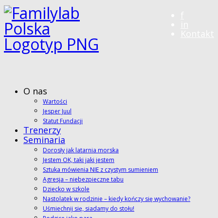
f
in
Kontakt
O nas
Wartości
Jesper Juul
Statut Fundacji
Trenerzy
Seminaria
Dorosły jak latarnia morska
Jestem OK, taki jaki jestem
Sztuka mówienia NIE z czystym sumieniem
Agresja – niebezpieczne tabu
Dziecko w szkole
Nastolatek w rodzinie – kiedy kończy się wychowanie?
Uśmiechnij się, siadamy do stołu!